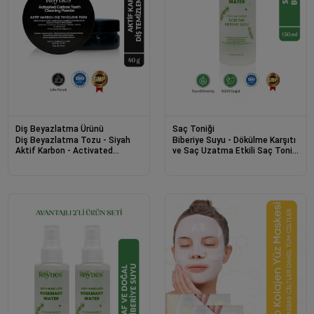
Diş Beyazlatma Ürünü
Saç Toniği
Diş Beyazlatma Tozu - Siyah
Biberiye Suyu - Dökülme Karşıtı
Aktif Karbon - Activated
ve Saç Uzatma Etkili Saç Toniği
Charcoal Teeth Whitening
Pure Rosemary Water 150ml
Powder 40g