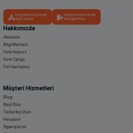
Uygulamayı İndir
Uygulamayı İndir
App Store
Google Play
Hakkımızda
Akademi
Bilgi Merkezi
Yete Import
Yete Cargo
Yol Haritamız
Müşteri Hizmetleri
Blog
Bayi Olun
Tedarikçi Olun
Hesabım
Siparişlerim