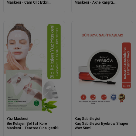
Maskesi - Cam Cilt Etkili
Maskesi - Akne Karşıtı,
Collagen Night Wrapping Mask
Yatıştırıcı, Parlaklık ve
50ml
Nemlendirme Etkili
Yüz Maskesi
Kaş Sabitleyici
Bio Kolajen Şeffaf Kore
Kaş Sabitleyici Eyebrow Shaper
Maskesi - Teatree Cica İçerikli
Wax 50ml
Cilt Yatıştırıcı ve Akne Karşıtı