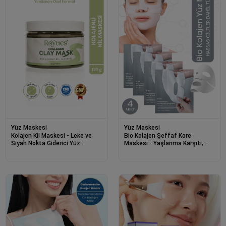
Yüz Maskesi
Yüz Maskesi
Kolajen Kil Maskesi - Leke ve
Bio Kolajen Şeffaf Kore
Siyah Nokta Giderici Yüz
Maskesi - Yaşlanma Karşıtı,
Maskesi Collagen Clay Mask
Parlaklık ve Nemlendirme Etkili
125g
4 Adet