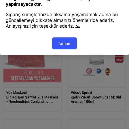
Yüz Maskesi
Vücut Spreyi
Bio Kolajen Şeffaf Yüz Maskesi
Kadın Vücut Spreyi Egzotik Gül
- Nemlendirici, Canlandırıcı,
Aromalı 100ml
Yaşlanma Karşıtı Kore Yüz
Maskesi 4’lü