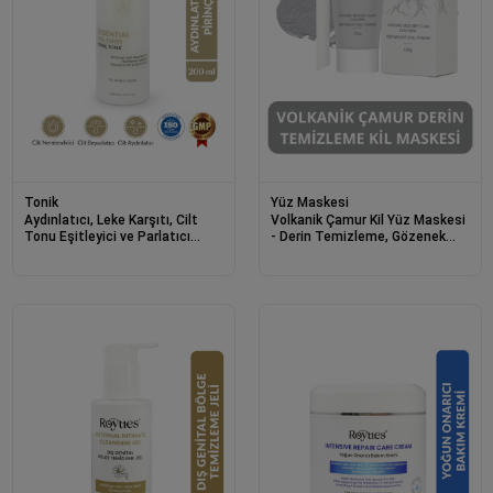
Tonik
Yüz Maskesi
Aydınlatıcı, Leke Karşıtı, Cilt
Volkanik Çamur Kil Yüz Maskesi
Tonu Eşitleyici ve Parlatıcı
- Derin Temizleme, Gözenek
Pirinç Özlü Tonik Rice Toner
Sıkılaştırma ve Siyah Nokta
200ml
Giderici 120g