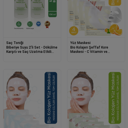
Saç Toniği
Yüz Maskesi
Biberiye Suyu 2’li Set - Dökülme
Bio Kolajen Şeffaf Kore
Karşıtı ve Saç Uzatma Etkili
Maskesi - C Vitamin ve
Saç Toniği 150ml + 150ml
Niacinamide İçerikli Parlaklık ve
Nemlendirme 4 Adet