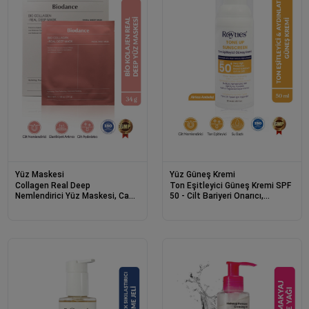
Yüz Maskesi
Yüz Güneş Kremi
Collagen Real Deep
Ton Eşitleyici Güneş Kremi SPF
Nemlendirici Yüz Maskesi, Cam
50 - Cilt Bariyeri Onarıcı,
Cilt Kore Maskesi, Made in
Yenileyici ve Nemlendirici 50ml
Korea