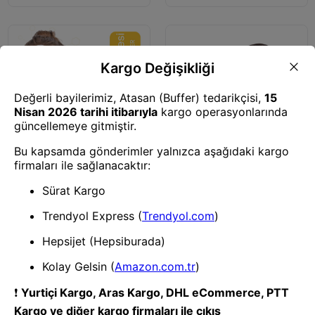
Yüz Maskesi
Yüz Maskesi
Bio Kolajen Şeffaf Kore
Bio Kolajen Şeffaf Yüz Maskesi
Maskesi - C Vitamin ve
- Nemlendirici, Canlandırıcı,
Niacinamide İçerikli Parlaklık ve
Yaşlanma Karşıtı Kore Yüz
Nemlendirme
Maskesi