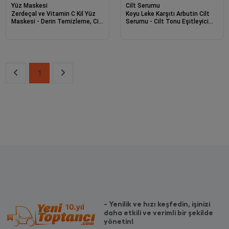
Yüz Maskesi
Cilt Serumu
Zerdeçal ve Vitamin C Kil Yüz
Koyu Leke Karşıtı Arbutin Cilt
Maskesi - Derin Temizleme, Cilt
Serumu - Cilt Tonu Eşitleyici
Aydınlatma ve Nemlendirme
(Arbutin + Hyaluronik Asit +
120g
Vitamin C)
1
- Yenilik ve hızı keşfedin, işinizi
daha etkili ve verimli bir şekilde
yönetin!