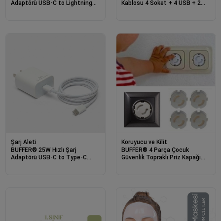
Adaptörü USB-C to Lightning
Kablosu 4 Soket + 4 USB + 2
Kablolu – PD Destekli Süper
Type-C – Termal Akım
Hızlı Şarj Cihazı
Korumalı, Isıya Dayanıklı, Çocuk
Korumalı Güvenli Priz 100-250V
Şarj Aleti
Koruyucu ve Kilit
BUFFER® 25W Hızlı Şarj
BUFFER® 4 Parça Çocuk
Adaptörü USB-C to Type-C
Güvenlik Topraklı Priz Kapağı
Kablolu – PD Destekli, Süper
Seti-Priz İçi Güvenlik Düğmesi
Hızlı Şarj Cihazı